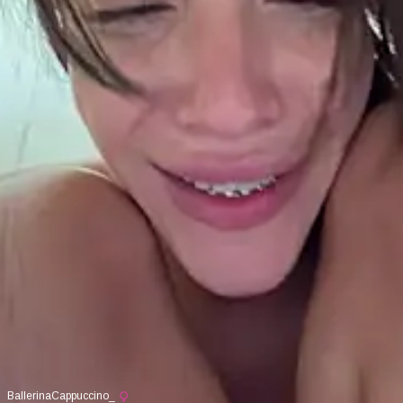
BallerinaCappuccino_